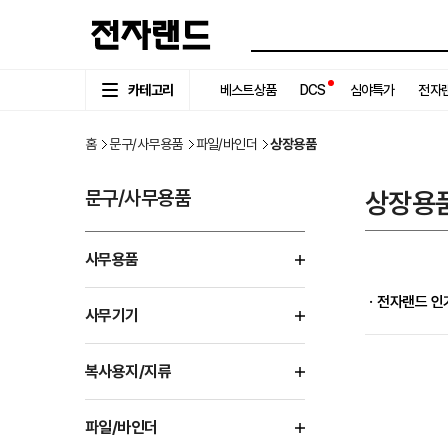
카테고리
베스트상품
DCS
심야특가
전자랜
홈
문구/사무용품
파일/바인더
상장용품
문구/사무용품
상장용
사무용품
ㆍ전자랜드 인
사무기기
복사용지/지류
파일/바인더