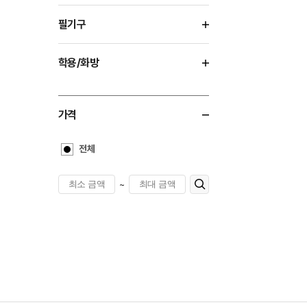
필기구
학용/화방
가격
전체
~