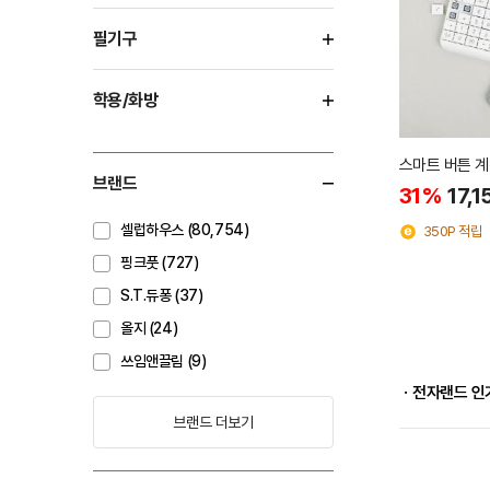
필기구
학용/화방
스마트 버튼 
브랜드
31%
17,1
셀럽하우스 (80,754)
350P 적립
핑크풋 (727)
S.T.듀퐁 (37)
올지 (24)
쓰임앤끌림 (9)
ㆍ전자랜드 인
브랜드 더보기