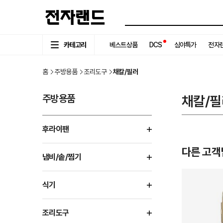
카테고리
베스트상품
DCS
심야특가
전자랜
홈
주방용품
조리도구
채칼/필러
주방용품
채칼/필
후라이팬
다른 고객
냄비/솥/찜기
식기
조리도구