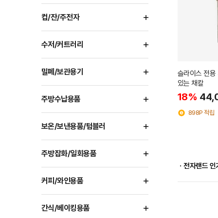
컵/잔/주전자
수저/커트러리
밀폐/보관용기
슬라이스 전용 
있는 채칼
18%
44,
주방수납용품
898P 적립
보온/보낸용품/텀블러
주방잡화/일회용품
ㆍ전자랜드 인
커피/와인용품
간식/베이킹용품