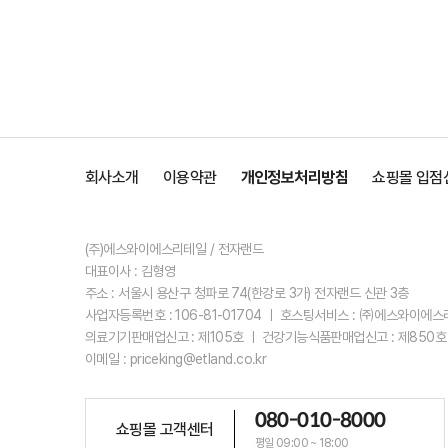
회사소개
이용약관
개인정보처리방침
쇼핑몰 입점
(주)에스와이에스리테일 / 전자랜드
대표이사 : 김형영
주소 : 서울시 용산구 청파로 74(한강로 3가) 전자랜드 신관 3층
사업자등록번호 : 106-81-01704 ㅣ 호스팅서비스 : ㈜에스와이에
의료기기판매업신고 : 제105호 ㅣ 건강기능식품판매업신고 : 제850호
이메일 : priceking@etland.co.kr
080-010-8000
쇼핑몰 고객센터
평일 09:00 ~ 18:00