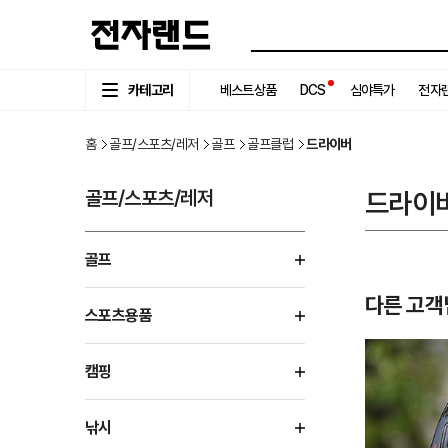
카테고리
베스트상품
DCS
심야특가
전자랜
홈
골프/스포츠/레저
골프
골프클럽
드라이버
골프/스포츠/레저
드라이
골프
다른 고객
스포츠용품
캠핑
낚시