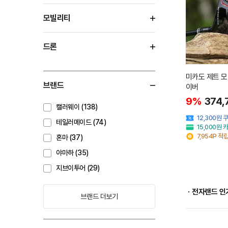
모빌리티
드론
미카도 제트 
브랜드
이버
9%
374,
캘러웨이 (138)
12,300원
테일러메이드 (74)
15,000원
7,954P 적
혼마 (37)
야마하 (35)
지브이투어 (29)
ㆍ전자랜드 인
브랜드 더보기