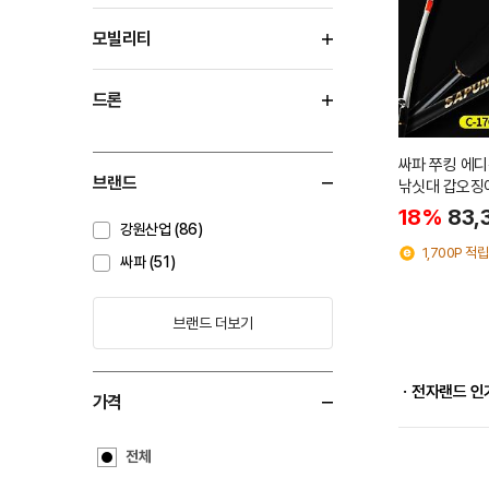
모빌리티
드론
싸파 쭈킹 에디
브랜드
낚싯대 갑오징
18%
83,
강원산업 (86)
1,700P 적립
싸파 (51)
브랜드 더보기
ㆍ전자랜드 인
가격
전체