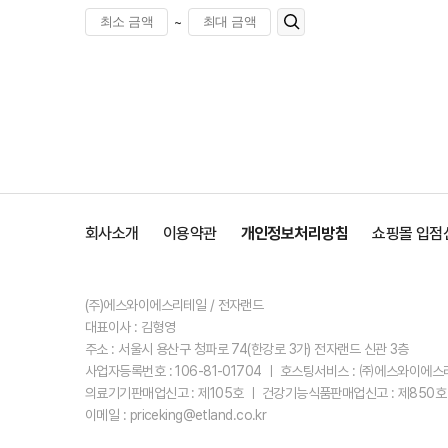
~
회사소개
이용약관
개인정보처리방침
쇼핑몰 입점
(주)에스와이에스리테일 / 전자랜드
대표이사 : 김형영
주소 : 서울시 용산구 청파로 74(한강로 3가) 전자랜드 신관 3층
사업자등록번호 : 106-81-01704 ㅣ 호스팅서비스 : ㈜에스와이에
의료기기판매업신고 : 제105호 ㅣ 건강기능식품판매업신고 : 제850호
이메일 : priceking@etland.co.kr