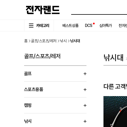
카테고리
베스트상품
DCS
심야특가
전자랜
홈
골프/스포츠/레저
낚시
낚시대
골프/스포츠/레저
낚시대
골프
다른 고객
스포츠용품
캠핑
낚시