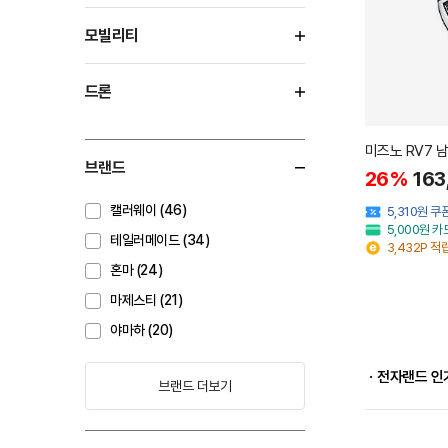
모빌리티
드론
미즈노 RV7 
브랜드
26%
163
캘러웨이 (46)
5,310원 
5,000원 
테일러메이드 (34)
3,432P 적
혼마 (24)
마제스티 (21)
야마하 (20)
ㆍ전자랜드 인
브랜드 더보기