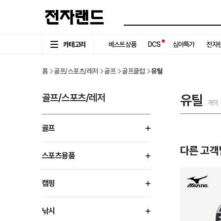
카테고리
베스트상품
DCS
심야특가
전자랜
홈
골프/스포츠/레저
골프
골프클럽
유틸
골프/스포츠/레저
유틸
개의
골프
다른 고객
스포츠용품
캠핑
낚시