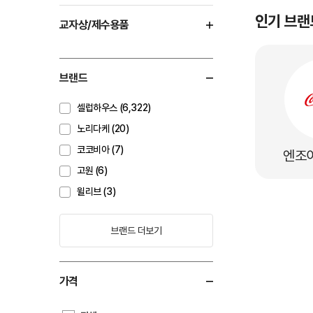
인기 브랜
교자상/제수용품
브랜드
셀럽하우스 (6,322)
노리다케 (20)
코코비아 (7)
엔조
고원 (6)
윌리브 (3)
브랜드 더보기
가격