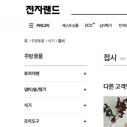
카테고리
베스트상품
DCS
심야특가
전자랜
홈
주방용품
식기
접시
주방용품
접시
개의
후라이팬
다른 고객
냄비/솥/찜기
식기
조리도구