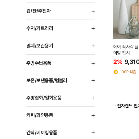
컵/잔/주전자
수저/커트러리
밀폐/보관용기
에이 직사각 플
이팅 접시
2%
9,31
주방수납용품
190P 적립
보온/보낸용품/텀블러
주방잡화/일회용품
ㆍ전자랜드 인
커피/와인용품
간식/베이킹용품