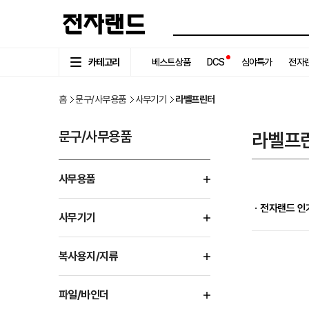
카테고리
베스트상품
DCS
심야특가
전자랜
홈
문구/사무용품
사무기기
라벨프린터
문구/사무용품
라벨프
사무용품
ㆍ전자랜드 인
사무기기
복사용지/지류
파일/바인더