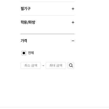
필기구
학용/화방
가격
전체
~