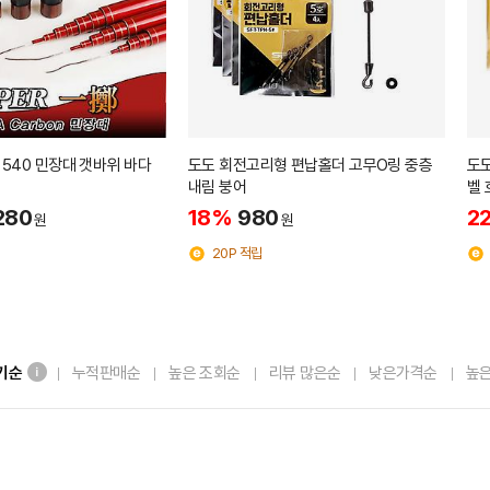
 540 민장대 갯바위 바다
도도 회전고리형 편납홀더 고무O링 중층
도
내림 붕어
벨
280
18%
980
2
원
원
20P 적립
기순
누적판매순
높은 조회순
리뷰 많은순
낮은가격순
높