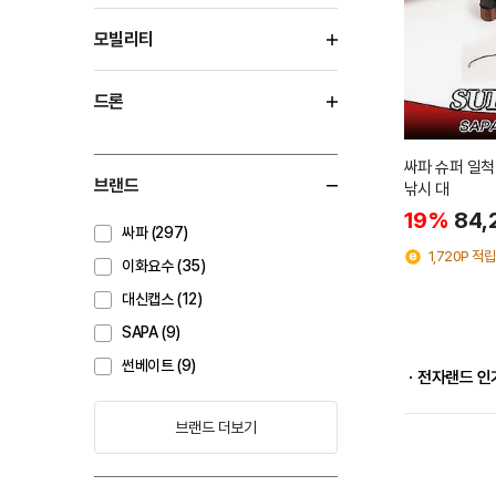
모빌리티
드론
싸파 슈퍼 일척
브랜드
낚시 대
19%
84,
싸파 (297)
1,720P 적립
이화요수 (35)
대신캡스 (12)
SAPA (9)
썬베이트 (9)
ㆍ전자랜드 인
브랜드 더보기