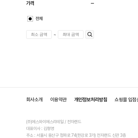
가격
전체
~
회사소개
이용약관
개인정보처리방침
쇼핑몰 입점
(주)에스와이에스리테일 / 전자랜드
대표이사 : 김형영
주소 : 서울시 용산구 청파로 74(한강로 3가) 전자랜드 신관 3층