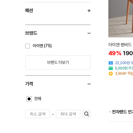
패션
브랜드
아이앤 랜버드 
아이앤 (75)
49%
190
브랜드 더보기
22,200원
5,000원 
3,996P 적
가격
전체
ㆍ전자랜드 인
~