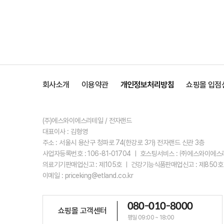
회사소개
이용약관
개인정보처리방침
쇼핑몰 입점
(주)에스와이에스리테일 / 전자랜드
대표이사 : 김형영
주소 : 서울시 용산구 청파로 74(한강로 3가) 전자랜드 신관 3층
사업자등록번호 : 106-81-01704 ㅣ 호스팅서비스 : ㈜에스와이에
의료기기판매업신고 : 제105호 ㅣ 건강기능식품판매업신고 : 제850호
이메일 : priceking@etland.co.kr
080-010-8000
쇼핑몰 고객센터
평일 09:00 ~ 18:00