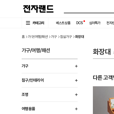
카테고리
베스트상품
DCS
심야특가
전자랜
홈
가구/여행/패션
가구
침실가구
화장대
가구/여행/패션
화장대
가구
다른 고객
침구/인테리어
조명
여행용품