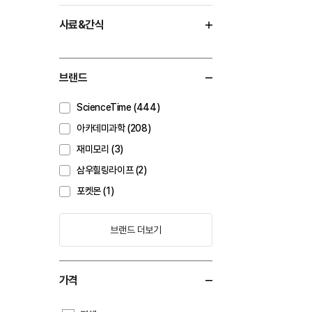
사료&간식
브랜드
ScienceTime (444)
아카데미과학 (208)
재미모리 (3)
삼우힐링라이프 (2)
포켓몬 (1)
브랜드 더보기
가격