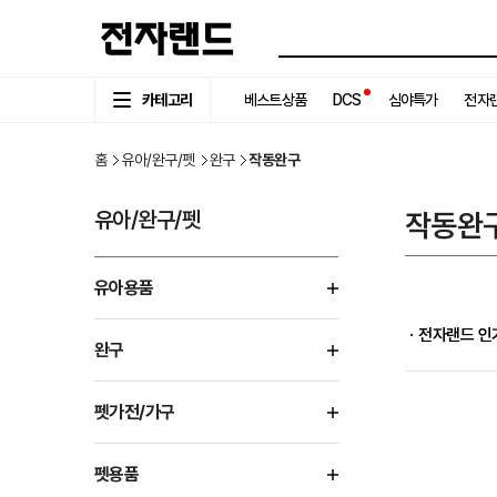
카테고리
베스트상품
DCS
심야특가
전자랜
홈
유아/완구/펫
완구
작동완구
유아/완구/펫
작동완
유아용품
ㆍ전자랜드 인
완구
펫가전/가구
펫용품