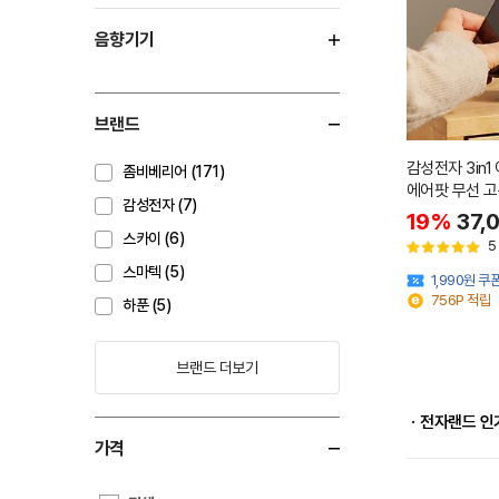
음향기기
브랜드
감성전자 3in
좀비베리어 (171)
에어팟 무선 고
감성전자 (7)
19%
37,
스카이 (6)
5
스마텍 (5)
1,990원 쿠
756P 적립
하푼 (5)
브랜드 더보기
ㆍ전자랜드 인
가격