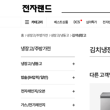
카테고리
베스트상품
DCS
심야특가
전자랜
홈
냉장고/주방가전
냉장고/냉동고
김치냉장고
냉장고/주방가전
김치냉
냉장고/냉동고
다른 고객
밥솥(IH압력/일반)
전자레인지/오븐
가스/전기레인지