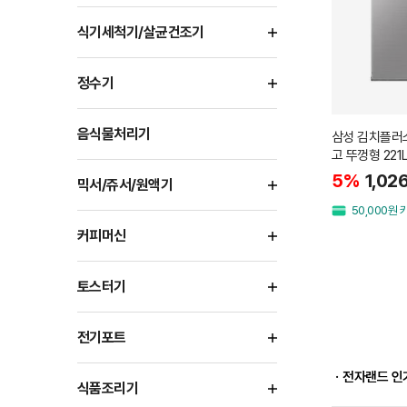
식기세척기/살균건조기
정수기
음식물처리기
삼성 김치플러스
고 뚜껑형 221
5%
1,02
믹서/쥬서/원액기
50,000원
커피머신
토스터기
전기포트
ㆍ전자랜드 인
식품조리기