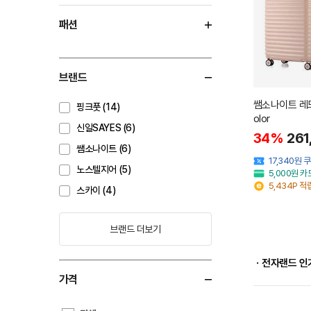
패션
브랜드
쌤소나이트 레드
핑크풋 (14)
olor
신일SAYES (6)
34%
261
쌤소나이트 (6)
17,340원 
노스텔지어 (5)
5,000원 
5,434P 적
스카이 (4)
브랜드 더보기
ㆍ전자랜드 인
가격