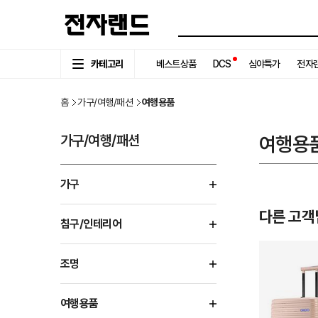
카테고리
베스트상품
DCS
심야특가
전자랜
홈
가구/여행/패션
여행용품
가구/여행/패션
여행용
가구
다른 고객
침구/인테리어
조명
여행용품