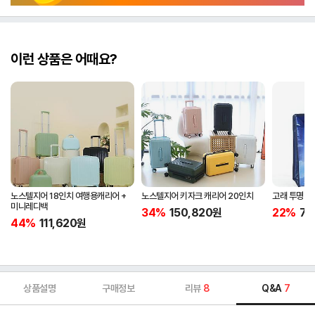
이런 상품은 어때요?
노스텔지어 18인치 여행용캐리어 +
노스텔지어 키자크 캐리어 20인치
고래 투명 타
미니레디백
34%
150,820
원
22%
7,
44%
111,620
원
상품설명
구매정보
리뷰
8
Q&A
7