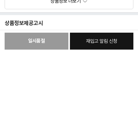
상품정보제공고시
종류
상품상세참조
일시품절
재입고 알림 신청
소재
상품상세참조
[필수] 옵션
색상
상품상세참조
총 상품 금액
196,460
원
크기/무게
상품상세참조
제조사
상품상세참조
제조국
상품상세참조
취급시 주의사항
상품상세참조
품질보증기준
상품상세참조
A/S 책임자와 전화번
상품상세참조
호