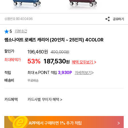
상품번호 B0400496
공유하기
리뷰
8
건
5
쌤소나이트 로베즈 캐리어 (20인치 ~ 25인치) 4COLOR
할인가
196,460
원
400,000
원
최대혜택가
53%
187,530
원
혜택 모두보기
적립
최대 e.POINT 적립
3,930P
자세히보기
배송비
무료배송
카드혜택
카드사별 무이자 혜택 >
APP에서 구매하면
1
% 추가 적립