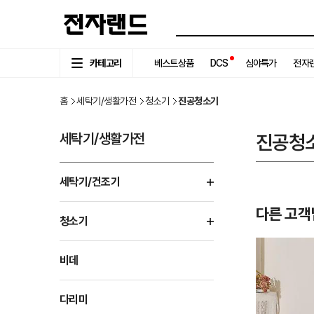
카테고리
베스트상품
DCS
심야특가
전자랜
홈
세탁기/생활가전
청소기
진공청소기
세탁기/생활가전
진공청
세탁기/건조기
다른 고객
청소기
비데
다리미