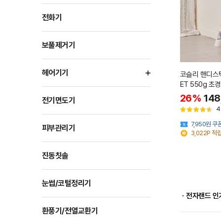
전화기
보풀제거기
헤어기기
코슬리 핸디스
ET 550g 초
26%
148
전기면도기
4
7,950원 
피부관리기
3,022P 적
진동칫솔
눈썹/코털정리기
ㆍ전자랜드 인
환풍기/전열교환기