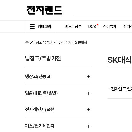
카테고리
베스트상품
DCS
심야특가
전자랜
홈
냉장고/주방가전
정수기
SK매직
냉장고/주방가전
SK매직
냉장고/냉동고
ㆍ전자랜드 인
밥솥(IH압력/일반)
전자레인지/오븐
가스/전기레인지