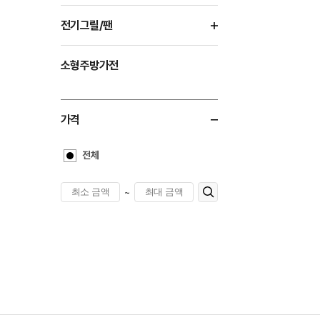
전기그릴/팬
소형주방가전
가격
전체
~