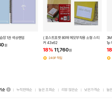
습장 1권 색상랜덤
( 포스트포켓 80매 메모부착용 소형 스티
3M
커 43x62
1p
30
원
18%
11,760
1
원
240P 적립
기순
누적판매순
높은 조회순
리뷰 많은순
낮은가격순
높