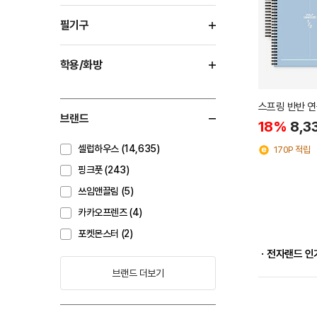
필기구
학용/화방
스프링 반반 연
브랜드
18%
8,3
셀럽하우스 (14,635)
170P 적립
핑크풋 (243)
쓰임앤끌림 (5)
카카오프렌즈 (4)
포켓몬스터 (2)
ㆍ전자랜드 인
브랜드 더보기