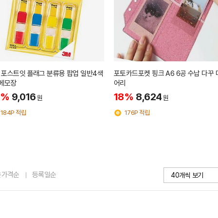
 포스트잇 플래그 분류용 팝업 일반4색
포토카드포켓 핑크 A6 6공 수납 다꾸
 메모장
어리
8%
9,016
18%
8,624
원
원
184P 적립
176P 적립
은가격순
등록일순