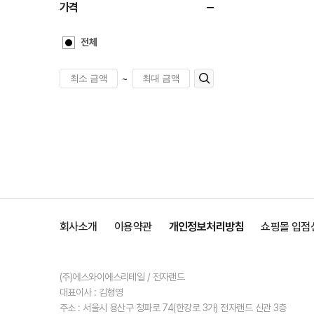
가격
전체
~
회사소개
이용약관
개인정보처리방침
쇼핑몰 입점
(주)에스와이에스리테일 / 전자랜드
대표이사 : 김형영
주소 : 서울시 용산구 청파로 74(한강로 3가) 전자랜드 신관 3층