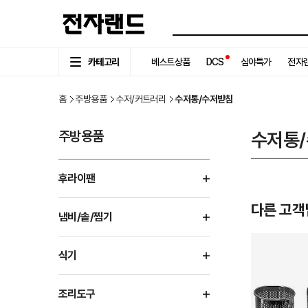
카테고리
베스트상품
DCS
심야특가
전자랜
홈
주방용품
수저/커트러리
수저통/수저받침
주방용품
수저통
후라이팬
다른 고객
냄비/솥/찜기
식기
조리도구