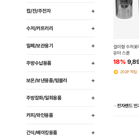
컵/잔/주전자
수저/커트러리
밀폐/보관용기
걸이형 수저꽂
유아 스푼
18%
9,8
주방수납용품
202P 적립
보온/보낸용품/텀블러
주방잡화/일회용품
ㆍ전자랜드 인
커피/와인용품
간식/베이킹용품