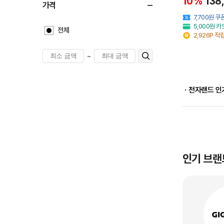
10%
138
가격
7,700원 
5,000원 
전체
2,926P 적
~
ㆍ전자랜드 인
인기 브랜