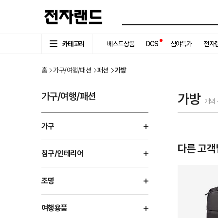
카테고리
베스트상품
DCS
심야특가
전자랜
홈
가구/여행/패션
패션
가방
가구/여행/패션
가방
개의
가구
다른 고객
침구/인테리어
조명
여행용품