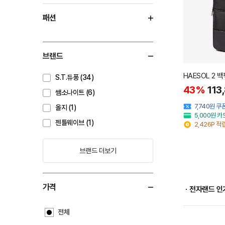
패션
브랜드
HAESOL 2 백
S.T.듀퐁 (34)
43%
113
쌤소나이트 (6)
7,740원 
올지 (1)
5,000원 
젠틀웨이브 (1)
2,426P 적
브랜드 더보기
가격
ㆍ전자랜드 인
전체