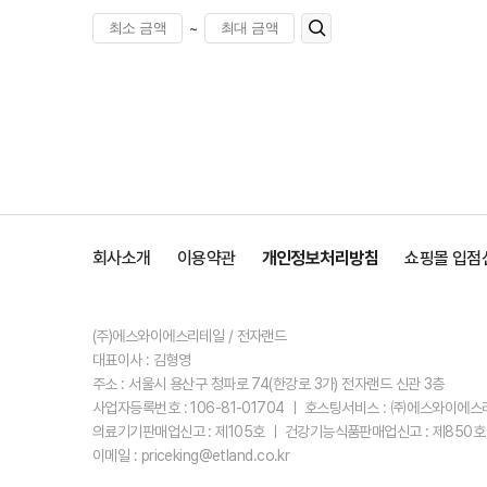
~
회사소개
이용약관
개인정보처리방침
쇼핑몰 입점
(주)에스와이에스리테일 / 전자랜드
대표이사 : 김형영
주소 : 서울시 용산구 청파로 74(한강로 3가) 전자랜드 신관 3층
사업자등록번호 : 106-81-01704 ㅣ 호스팅서비스 : ㈜에스와이에
의료기기판매업신고 : 제105호 ㅣ 건강기능식품판매업신고 : 제850호
이메일 : priceking@etland.co.kr