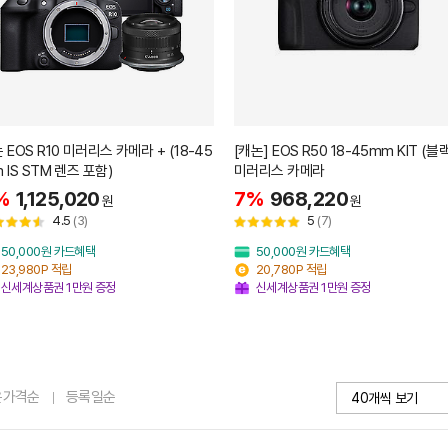
 EOS R10 미러리스 카메라 + (18-45
[캐논] EOS R50 18-45mm KIT (블
 IS STM 렌즈 포함)
미러리스 카메라
%
1,125,020
7%
968,220
원
원
4.5
(3)
5
(7)
50,000원 카드혜택
50,000원 카드혜택
23,980P 적립
20,780P 적립
신세계상품권 1만원 증정
신세계상품권 1만원 증정
은가격순
등록일순