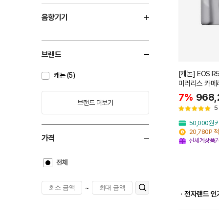
음향기기
브랜드
[캐논] EOS R
캐논 (5)
미러리스 카메
7%
968,
브랜드 더보기
5
50,000원
20,780P 
가격
신세계상품권
전체
~
ㆍ전자랜드 인