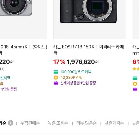
50 18-45mm KIT (화이트)
캐논 EOS R7 18-150 KIT 미러리스 카메
캐논
라
라
mm
220
17%
1,976,620
6
원
원
(3)
100,000원 카드혜택
42,380P 적립
 카드혜택
신세계상품권 1만원 증정
적립
 1만원 증정
기순
누적판매순
높은 조회순
리뷰 많은순
낮은가격순
높