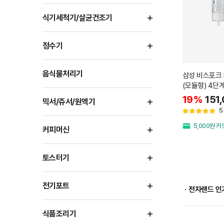
식기세척기/살균건조기
정수기
음식물처리기
삼성 비스포크 H
(모듈형) 4단계
19%
151
믹서/쥬서/원액기
5
5,000원 
커피머신
토스터기
전기포트
ㆍ전자랜드 인
식품조리기