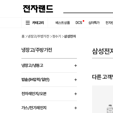
카테고리
베스트상품
DCS
심야특가
전자랜
홈
냉장고/주방가전
정수기
삼성전자
냉장고/주방가전
삼성전
냉장고/냉동고
다른 고객
밥솥(IH압력/일반)
전자레인지/오븐
가스/전기레인지