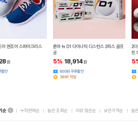
풋조이 엔조이 스파이크리스
혼마 뉴 D1 다이나믹 디스턴스 2피스 골프
2더
공
트
28
5%
18,914
5
원
원
쿠폰할인
600원 쿠폰할인
386P 적립
기순
누적판매순
높은 조회순
리뷰 많은순
낮은가격순
높