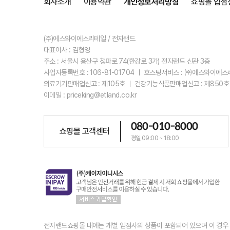
회사소개
이용약관
개인정보처리방침
쇼핑몰 입점
(주)에스와이에스리테일 / 전자랜드
대표이사 : 김형영
주소 : 서울시 용산구 청파로 74(한강로 3가) 전자랜드 신관 3층
사업자등록번호 : 106-81-01704 ㅣ 호스팅서비스 : ㈜에스와이에
의료기기판매업신고 : 제105호 ㅣ 건강기능식품판매업신고 : 제850호
이메일 : priceking@etland.co.kr
080-010-8000
쇼핑몰 고객센터
평일 09:00 ~ 18:00
전자랜드쇼핑몰 내에는 개별 입점사의 상품이 포함되어 있으며 이 경