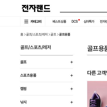
카테고리
베스트상품
DCS
심야특가
전자랜
홈
골프/스포츠/레저
골프
골프용품
골프/스포츠/레저
골프용
골프
다른 고객
스포츠용품
캠핑
낚시