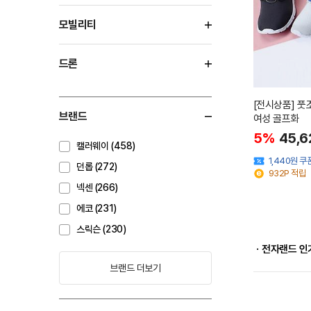
모빌리티
드론
[전시상품] 
브랜드
여성 골프화
5%
45,6
캘러웨이 (458)
1,440원 
던롭 (272)
932P 적립
넥센 (266)
에코 (231)
스릭슨 (230)
ㆍ전자랜드 인
브랜드 더보기