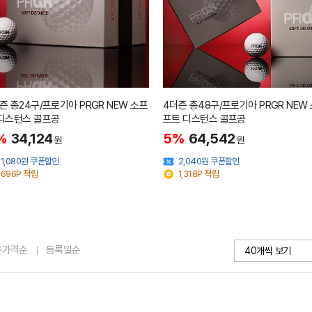
즌 총24구/프로기아 PRGR NEW 소프
4더즌 총48구/프로기아 PRGR NEW
 디스턴스 골프공
프트 디스턴스 골프공
%
34,124
5%
64,542
원
원
1,080원 쿠폰할인
2,040원 쿠폰할인
696P 적립
1,318P 적립
은가격순
등록일순