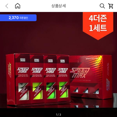
상품상세
2,370
쿠폰할인
1
/
3