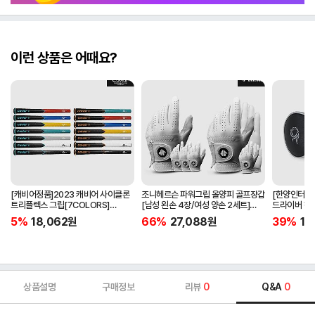
이런 상품은 어때요?
[캐비어정품]2023 캐비어 사이클론
조니헤르슨 파워그립 올양피 골프장갑
[한양인터내셔
트리플렉스 그립[7COLORS]
[남성 왼손 4장/여성 양손 2세트]
드라이버 헤
[라운드][39g/42g/46g/50g]
[화이트][케이스포함]
[HD-302]
5%
18,062
원
66%
27,088
원
39%
15
[R/S 토크]
상품설명
구매정보
리뷰
0
Q&A
0