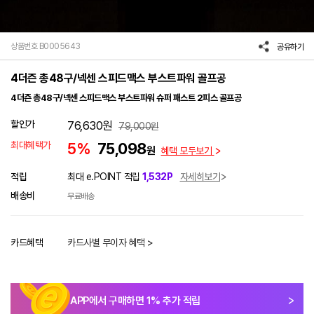
상품번호 B0005643
공유하기
4더즌 총48구/넥센 스피드맥스 부스트파워 골프공
4더즌 총48구/넥센 스피드맥스 부스트파워 슈퍼 패스트 2피스 골프공
할인가
76,630
원
79,000
원
최대혜택가
5%
75,098
원
혜택 모두보기
적립
최대 e.POINT 적립
1,532P
자세히보기
배송비
무료배송
카드혜택
카드사별 무이자 혜택 >
APP에서 구매하면
1
% 추가 적립