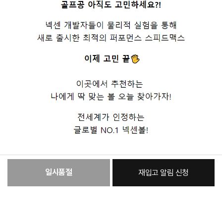
일시품절
재입고 알림 신청
:
본품
76,630원
총 상품 금액
76,630
원