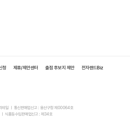
신청
제휴/제안센터
출점 후보지 제안
전자랜드Biz
스리테일 ㅣ 통신판매업신고 : 용산구청 제00064호
 ㅣ 식품등수입판매업신고 : 제34호