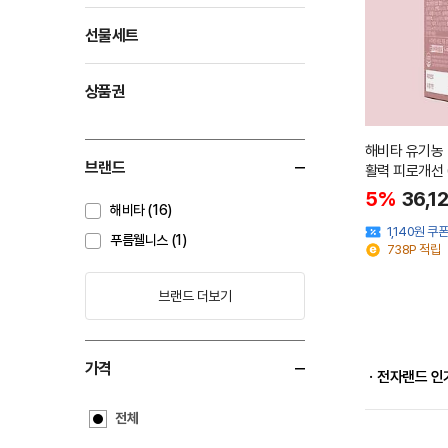
선물세트
상품권
해비타 유기농
브랜드
활력 피로개선 
5%
36,1
해비타 (16)
1,140원 쿠
푸름웰니스 (1)
738P 적립
브랜드 더보기
가격
ㆍ전자랜드 인
전체