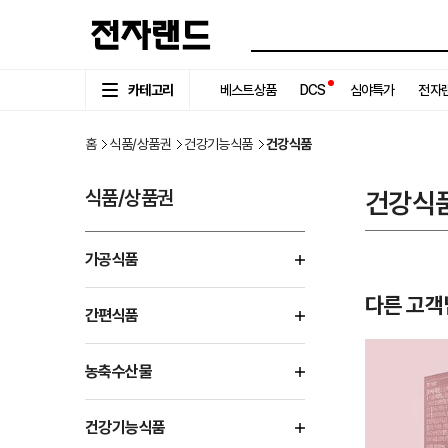
카테고리
베스트상품
DCS
심야특가
전자랜
홈
식품/상품권
건강기능식품
건강식품
식품/상품권
건강식
가공식품
다른 고객
간편식품
농축수산물
건강기능식품