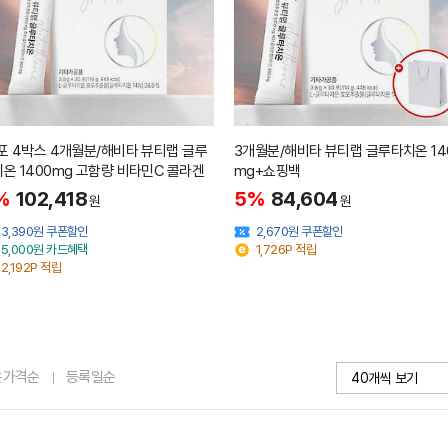
포 4박스 4개월분/해비타 뷰티랩 글루
3개월분/해비타 뷰티랩 글루타치온 14
온 1400mg 고함량 비타민C 콜라겐
mg+쇼핑백
%
102,418
5%
84,604
원
원
3,390원 쿠폰할인
2,670원 쿠폰할인
5,000원 카드혜택
1,726P 적립
2,192P 적립
은가격순
등록일순