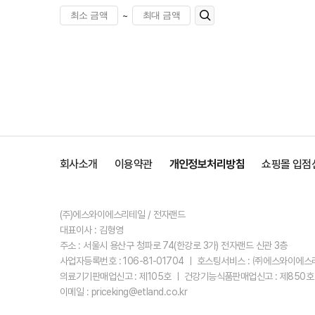
~
회사소개
이용약관
개인정보처리방침
쇼핑몰 입점
(주)에스와이에스리테일 / 전자랜드
대표이사 : 김형영
주소 : 서울시 용산구 청파로 74(한강로 3가) 전자랜드 신관 3층
사업자등록번호 : 106-81-01704 ㅣ 호스팅서비스 : ㈜에스와이에
의료기기판매업신고 : 제105호 ㅣ 건강기능식품판매업신고 : 제850호
이메일 : priceking@etland.co.kr