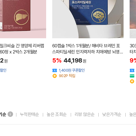
 밀크씨슬 간 영양제 리버랩
60캡슐 1박스 1개월분/ 해비타 브레인 포
30
60정 x 2박스 2개월분
스파티딜세린 인지력저하 치매예방 뇌영양
타치
제 500mg
22
5%
44,198
9
원
원
폰할인
1,400원 쿠폰할인
902P 적립
기순
누적판매순
높은 조회순
리뷰 많은순
낮은가격순
높