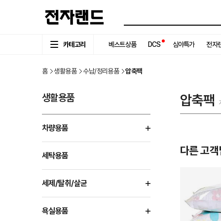
카테고리
베스트상품
DCS
심야특가
전자랜
홈
생활용품
수납/정리용품
압축팩
생활용품
압축팩
차량용품
다른 고객
세탁용품
세제/탈취/살균
욕실용품