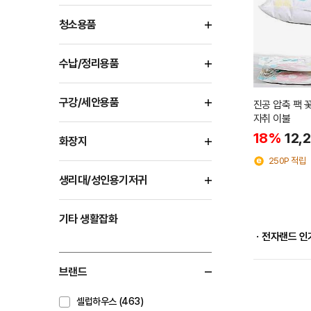
청소용품
수납/정리용품
구강/세안용품
진공 압축 팩 
자취 이불
18%
12,
화장지
250P 적립
생리대/성인용기저귀
기타 생활잡화
ㆍ전자랜드 인
브랜드
셀럽하우스 (463)