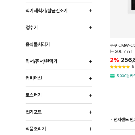
식기세척기/살균건조기
정수기
음식물처리기
쿠쿠 CMW-C
븐 30L 7 in 1
2%
256,
믹서/쥬서/원액기
5
5,000원 
커피머신
토스터기
전기포트
ㆍ전자랜드 인
식품조리기