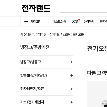
카테고리
베스트상품
DCS
심야특가
전자랜
홈
냉장고/주방가전
전자레인지/오븐
전기오븐
냉장고/주방가전
전기오
냉장고/냉동고
다른 고객
밥솥(IH압력/일반)
전자레인지/오븐
가스/전기레인지