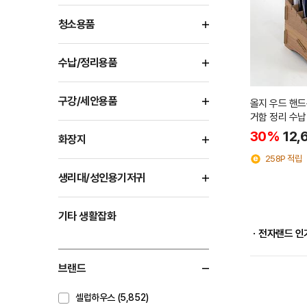
청소용품
수납/정리용품
구강/세안용품
올지 우드 핸
거함 정리 수납
30%
12,
화장지
258P 적립
생리대/성인용기저귀
기타 생활잡화
ㆍ전자랜드 인
브랜드
셀럽하우스 (5,852)