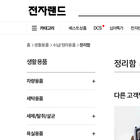
카테고리
베스트상품
DCS
심야특가
전자랜
홈
생활용품
수납/정리용품
정리함
생활용품
정리함
차량용품
다른 고객
세탁용품
세제/탈취/살균
욕실용품