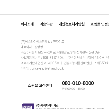
회사소개
이용약관
개인정보처리방침
쇼핑몰 입점
(주)에스와이에스리테일 / 전자랜드
대표이사 : 김형영
주소 : 서울시 용산구 청파로 74(한강로 3가) 전자랜드 신관 3층
사업자등록번호 : 106-81-01704 ㅣ 호스팅서비스 : ㈜에스와이에
의료기기판매업신고 : 제105호 ㅣ 건강기능식품판매업신고 : 제850호
이메일 : priceking@etland.co.kr
080-010-8000
쇼핑몰 고객센터
평일 09:00 ~ 18:00