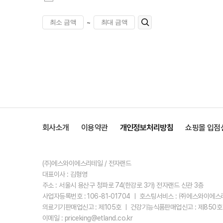
~
회사소개
이용약관
개인정보처리방침
쇼핑몰 입점
(주)에스와이에스리테일 / 전자랜드
대표이사 : 김형영
주소 : 서울시 용산구 청파로 74(한강로 3가) 전자랜드 신관 3층
사업자등록번호 : 106-81-01704 ㅣ 호스팅서비스 : ㈜에스와이에
의료기기판매업신고 : 제105호 ㅣ 건강기능식품판매업신고 : 제850호
이메일 : priceking@etland.co.kr