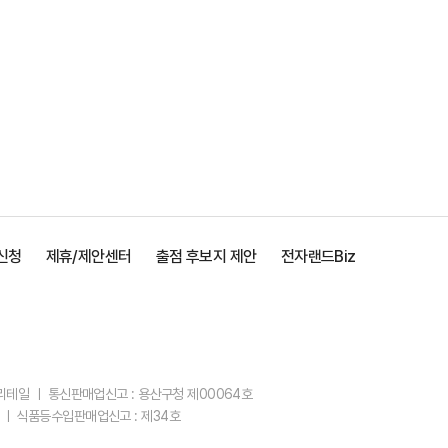
신청
제휴/제안센터
출점 후보지 제안
전자랜드Biz
스리테일 ㅣ 통신판매업신고 : 용산구청 제00064호
 ㅣ 식품등수입판매업신고 : 제34호