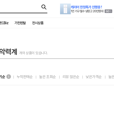
캐리어 한정특가 진행중 !
1인 가구 필수 냉장고 20만원대
드Biz
가전렌탈
전시상품
/악력계
개의 상품이 있습니다.
기순
누적판매순
높은 조회순
리뷰 많은순
낮은가격순
높