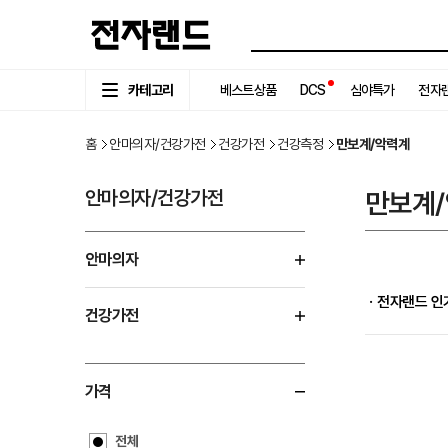
카테고리
베스트상품
DCS
심야특가
전자랜
홈
안마의자/건강가전
건강가전
건강측정
만보계/악력계
안마의자/건강가전
만보계
안마의자
ㆍ전자랜드 인
건강가전
가격
전체