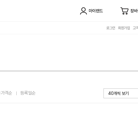
마이랜드
장바
로그인
회원가입
고
은가격순
등록일순