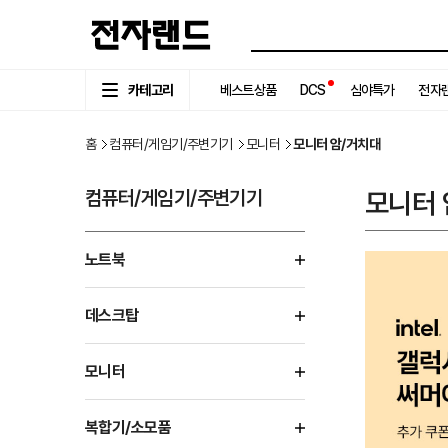
카테고리
베스트상품
DCS
심야특가
전자랜
홈
컴퓨터/게임기/주변기기
모니터
모니터 암/거치대
컴퓨터/게임기/주변기기
모니터 
노트북
데스크탑
모니터
복합기/소모품