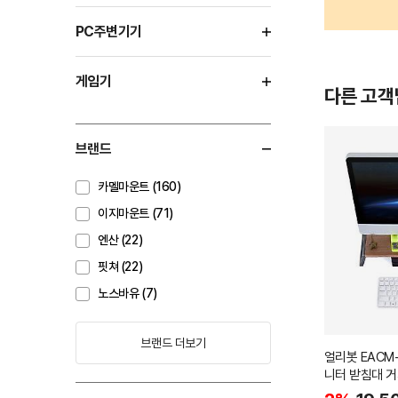
PC주변기기
게임기
다른 고객
브랜드
카멜마운트 (160)
이지마운트 (71)
엔산 (22)
핏쳐 (22)
노스바유 (7)
브랜드 더보기
얼리봇 EACM
니터 받침대 