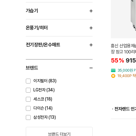
가습기
온풍기/히터
전기장판/온수매트
흥신 산업용제
장 창고 100리
55%
915
브랜드
35,000원
19,400P 
이지필터 (83)
LG전자 (34)
세스코 (18)
다이슨 (14)
ㆍ전자랜드 인
삼성전자 (13)
브랜드 더보기