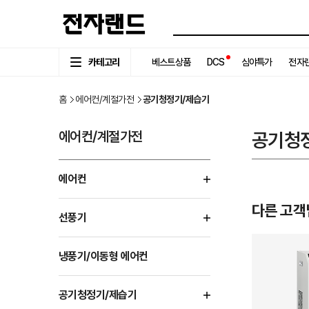
카테고리
베스트상품
DCS
심야특가
전자랜
홈
에어컨/계절가전
공기청정기/제습기
에어컨/계절가전
공기청
에어컨
다른 고객
선풍기
냉풍기/이동형 에어컨
공기청정기/제습기