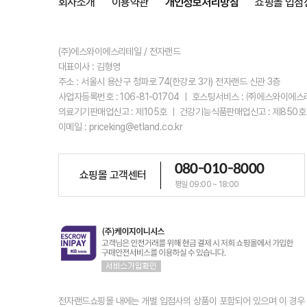
회사소개
이용약관
개인정보처리방침
쇼핑몰 입점
(주)에스와이에스리테일 / 전자랜드
대표이사 : 김형영
주소 : 서울시 용산구 청파로 74(한강로 3가) 전자랜드 신관 3층
사업자등록번호 : 106-81-01704 ㅣ 호스팅서비스 : ㈜에스와이에
의료기기판매업신고 : 제105호 ㅣ 건강기능식품판매업신고 : 제850호
이메일 : priceking@etland.co.kr
080-010-8000
쇼핑몰 고객센터
평일 09:00 ~ 18:00
전자랜드쇼핑몰 내에는 개별 입점사의 상품이 포함되어 있으며 이 경