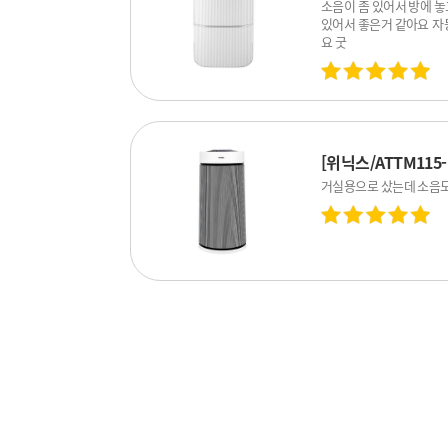
DN4M180-NYK
소음이 좀 있어서 방에 놓
있어서 좋은거 같아요 자
요 굿
[위닉스/ATTM11
기청정기 화이트 122.
거실용으로 샀는데 소음도