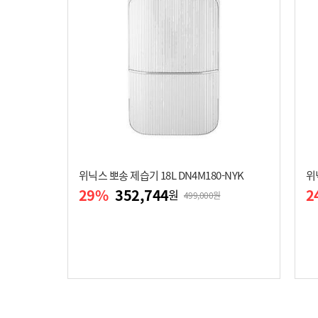
위닉스 뽀송 제습기 18L DN4M180-NYK
위
29
%
352,744
2
원
499,000원