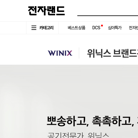
카테고리
베스트상품
DCS
심야특가
전자랜
위닉스 브랜드