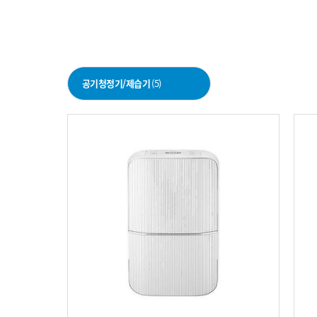
공기청정기/제습기
(5)