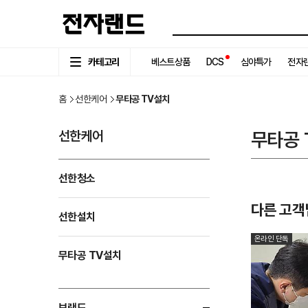
카테고리
베스트상품
DCS
심야특가
전자랜
홈
선한케어
무타공 TV설치
선한케어
무타공 
선한청소
다른 고객
선한설치
온라인 단독
무타공 TV설치
브랜드