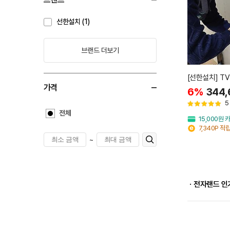
선한설치 (1)
브랜드 더보기
[선한
가격
6%
344,
5
전체
15,000원
7,340P 적
~
ㆍ전자랜드 인