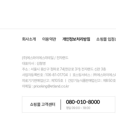
회사소개
이용약관
개인정보처리방침
쇼핑몰 입점
(주)에스와이에스리테일 / 전자랜드
대표이사 : 김형영
주소 : 서울시 용산구 청파로 74(한강로 3가) 전자랜드 신관 3층
사업자등록번호 : 106-81-01704 ㅣ 호스팅서비스 : ㈜에스와이에
의료기기판매업신고 : 제105호 ㅣ 건강기능식품판매업신고 : 제850호
이메일 : priceking@etland.co.kr
080-010-8000
쇼핑몰 고객센터
평일 09:00 ~ 18:00