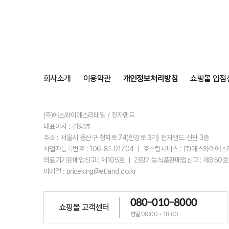
회사소개
이용약관
개인정보처리방침
쇼핑몰 입점
(주)에스와이에스리테일 / 전자랜드
대표이사 : 김형영
주소 : 서울시 용산구 청파로 74(한강로 3가) 전자랜드 신관 3층
사업자등록번호 : 106-81-01704 ㅣ 호스팅서비스 : ㈜에스와이에
의료기기판매업신고 : 제105호 ㅣ 건강기능식품판매업신고 : 제850호
이메일 : priceking@etland.co.kr
080-010-8000
쇼핑몰 고객센터
평일 09:00 ~ 18:00