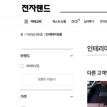
카테고리
베스트상품
DCS
심야특가
전자랜
홈
차량실내용품
인테리어용품
인테리
브랜드
아리아 (1)
다른 고객
브랜드 더보기
가격