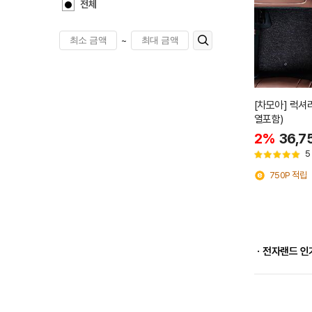
전체
~
[차모아] 럭셔
열포함)
2%
36,7
5
750P 적립
ㆍ전자랜드 인