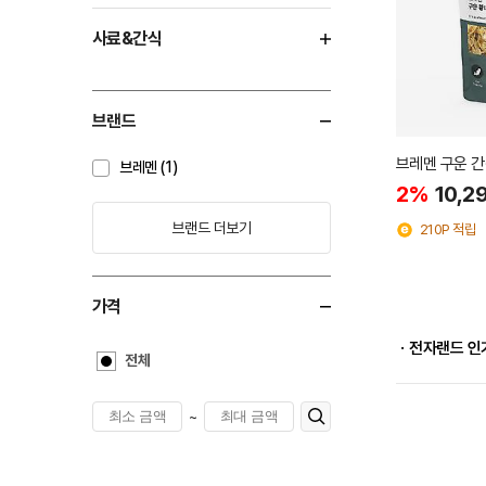
사료&간식
브랜드
브레멘 구운 간식
브레멘 (1)
2%
10,2
브랜드 더보기
210P 적립
가격
ㆍ전자랜드 인
전체
~