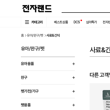
카테고리
베스트상품
DCS
심야특가
전자랜
홈
유아/완구/펫
사료&간식
유아/완구/펫
사료&
유아용품
다른 고객
완구
펫가전/가구
펫용품