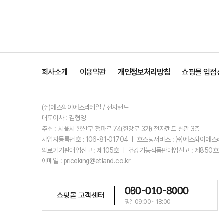
회사소개
이용약관
개인정보처리방침
쇼핑몰 입점
(주)에스와이에스리테일 / 전자랜드
대표이사 : 김형영
주소 : 서울시 용산구 청파로 74(한강로 3가) 전자랜드 신관 3층
사업자등록번호 : 106-81-01704 ㅣ 호스팅서비스 : ㈜에스와이에
의료기기판매업신고 : 제105호 ㅣ 건강기능식품판매업신고 : 제850호
이메일 : priceking@etland.co.kr
080-010-8000
쇼핑몰 고객센터
평일 09:00 ~ 18:00