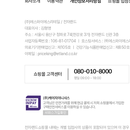
회사소개
이용약관
개인정보처리방침
쇼핑몰 입점
(주)에스와이에스리테일 / 전자랜드
대표이사 : 김형영
주소 : 서울시 용산구 청파로 74(한강로 3가) 전자랜드 신관 3층
사업자등록번호 : 106-81-01704 ㅣ 호스팅서비스 : ㈜에스와이에
의료기기판매업신고 : 제105호 ㅣ 건강기능식품판매업신고 : 제850호
이메일 : priceking@etland.co.kr
080-010-8000
쇼핑몰 고객센터
평일 09:00 ~ 18:00
전자랜드쇼핑몰 내에는 개별 입점사의 상품이 포함되어 있으며 이 경