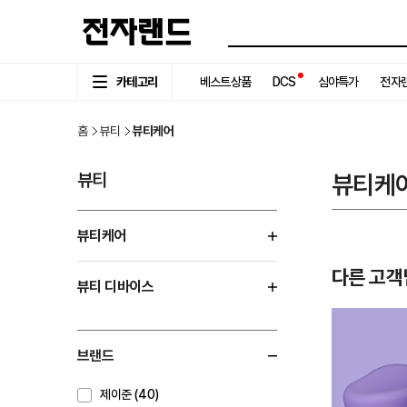
카테고리
베스트상품
DCS
심야특가
전자랜
홈
뷰티
뷰티케어
뷰티
뷰티케
뷰티케어
다른 고객
뷰티 디바이스
브랜드
제이준 (40)