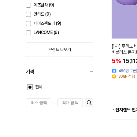
메즈클라 (9)
민티드 (9)
페이스팩토리 (9)
LANCOME (6)
[1+1] 무라노
브랜드 더보기
버블리스 문지
5%
15,11
480원 쿠폰
가격
308P 적립
전체
~
ㆍ전자랜드 인