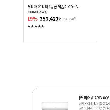
캐리어 20리터 1등급 제습기 CDHB-
200AXLWWXH
19
%
356,420
원
439,000원
[캐리어/LARB-00
전국배송비없음/기
기사님이 정말 친절하셨어
설치 해주시고 12만원 결