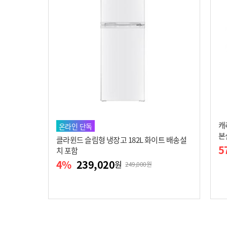
캐
온라인 단독
본
클라윈드 슬림형 냉장고 182L 화이트 배송설
5
치 포함
4
%
239,020
원
249,000원