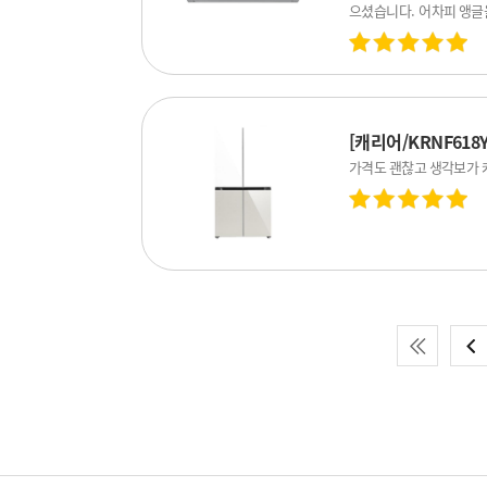
으셨습니다. 어차피 앵글
규정이라 그런가봐요. 또
쓰면 1만원 상품권 준다
도록 되어있어요. 다 찍
해요. 설치일정에 대해 주
직접 전화해서 엄청 친절
이 언제인지 당일 늦게라
[캐리어/KRNF618
국 돈은 돈대로 시간은 시
냉장고 618L
니다.
가격도 괜찮고 생각보가 