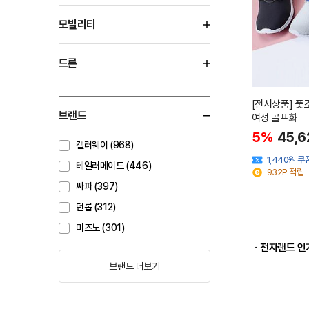
모빌리티
드론
[전시상품] 
브랜드
여성 골프화
5%
45,6
캘러웨이 (968)
1,440원 
테일러메이드 (446)
932P 적립
싸파 (397)
던롭 (312)
미즈노 (301)
ㆍ전자랜드 인
브랜드 더보기