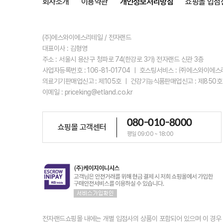
회사소개
이용약관
개인정보처리방침
쇼핑몰 입점
(주)에스와이에스리테일 / 전자랜드
대표이사 : 김형영
주소 : 서울시 용산구 청파로 74(한강로 3가) 전자랜드 신관 3층
사업자등록번호 : 106-81-01704 ㅣ 호스팅서비스 : ㈜에스와이에
의료기기판매업신고 : 제105호 ㅣ 건강기능식품판매업신고 : 제850호
이메일 : priceking@etland.co.kr
080-010-8000
쇼핑몰 고객센터
평일 09:00 ~ 18:00
전자랜드쇼핑몰 내에는 개별 입점사의 상품이 포함되어 있으며 이 경