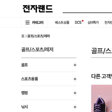
카테고리
베스트상품
DCS
심야특가
전자랜
홈
골프/스포츠/레저
골프/스포츠/레저
골프/스
골프
다른 고객
스포츠용품
캠핑
낚시