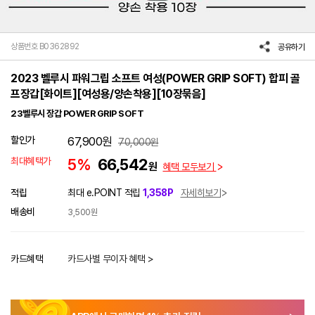
상품번호 B0362892
공유하기
2023 벨루시 파워그립 소프트 여성(POWER GRIP SOFT) 합피 골
프장갑[화이트][여성용/양손착용][10장묶음]
23벨루시 장갑 POWER GRIP SOFT
할인가
67,900
원
70,000
원
최대혜택가
5%
66,542
원
혜택 모두보기
적립
최대 e.POINT 적립
1,358P
자세히보기
배송비
3,500원
카드혜택
카드사별 무이자 혜택 >