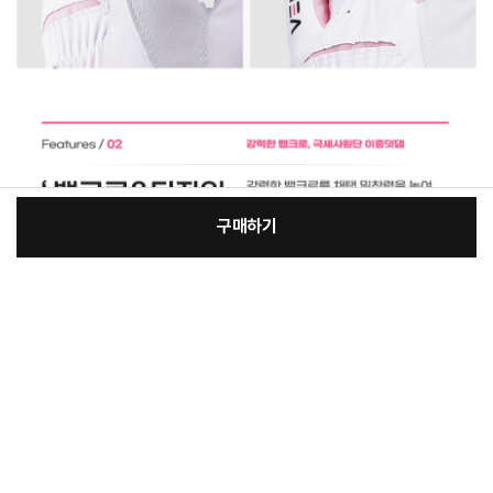
구매하기
[필수] 옵션
장
총 상품 금액
67,900
원
바
바
구
로
니
구