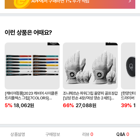
APP에서 구매하면
1
% 추가 적립
이런 상품은 어때요?
[캐비어정품]2023 캐비어 사이클론
조니헤르슨 파워그립 올양피 골프장갑
[한양인터내셔
트리플렉스 그립[7COLORS]
[남성 왼손 4장/여성 양손 2세트]
드라이버 헤
[라운드][39g/42g/46g/50g]
[화이트][케이스포함]
[HD-302]
5%
18,062
원
66%
27,088
원
39%
15
[R/S 토크]
상품설명
구매정보
리뷰
0
Q&A
0