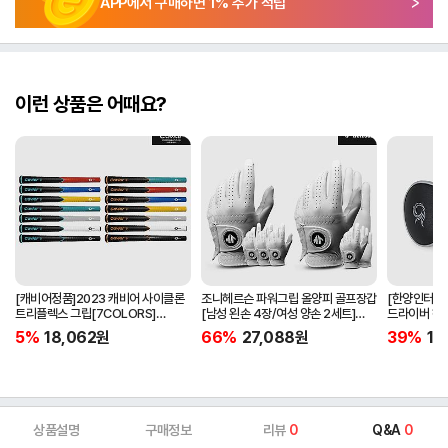
APP에서 구매하면
1
% 추가 적립
이런 상품은 어때요?
[캐비어정품]2023 캐비어 사이클론
조니헤르슨 파워그립 올양피 골프장갑
[한양인터내셔
트리플렉스 그립[7COLORS]
[남성 왼손 4장/여성 양손 2세트]
드라이버 헤
[라운드][39g/42g/46g/50g]
[화이트][케이스포함]
[HD-302]
5%
18,062
원
66%
27,088
원
39%
15
[R/S 토크]
상품설명
구매정보
리뷰
0
Q&A
0