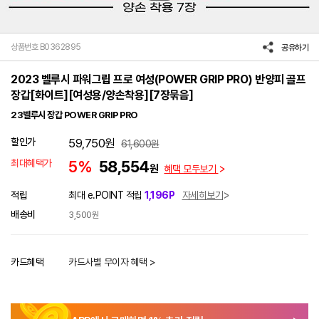
상품번호 B0362895
공유하기
2023 벨루시 파워그립 프로 여성(POWER GRIP PRO) 반양피 골프
장갑[화이트][여성용/양손착용][7장묶음]
23벨루시 장갑 POWER GRIP PRO
할인가
59,750
원
61,600
원
최대혜택가
5%
58,554
원
혜택 모두보기
적립
최대 e.POINT 적립
1,196P
자세히보기
배송비
3,500원
카드혜택
카드사별 무이자 혜택 >