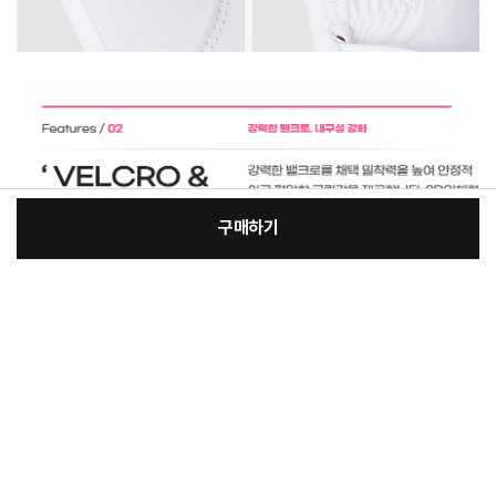
구매하기
[필수] 옵션
장
총 상품 금액
59,750
원
바
바
구
로
니
구