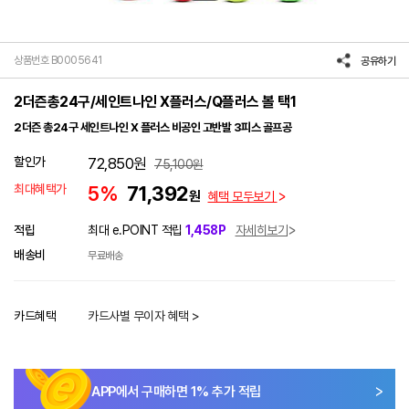
상품번호 B0005641
공유하기
2더즌총24구/세인트나인 X플러스/Q플러스 볼 택1
2더즌 총24구 세인트나인 X 플러스 비공인 고반발 3피스 골프공
할인가
72,850
원
75,100
원
최대혜택가
5%
71,392
원
혜택 모두보기
적립
최대 e.POINT 적립
1,458P
자세히보기
배송비
무료배송
카드혜택
카드사별 무이자 혜택 >
APP에서 구매하면
1
% 추가 적립