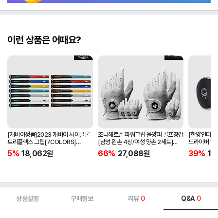
이런 상품은 어때요?
[캐비어정품]2023 캐비어 사이클론
조니헤르슨 파워그립 올양피 골프장갑
[한양인터내셔
트리플렉스 그립[7COLORS]
[남성 왼손 4장/여성 양손 2세트]
드라이버 헤
[라운드][39g/42g/46g/50g]
[화이트][케이스포함]
[HD-302]
5%
18,062
원
66%
27,088
원
39%
15
[R/S 토크]
상품설명
구매정보
리뷰
0
Q&A
0