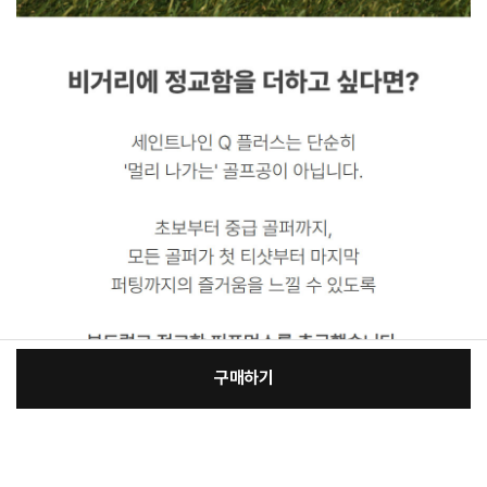
구매하기
[필수] 선택
장
총 상품 금액
72,850
원