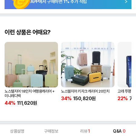
APP에서 구매하면
1
% 추가 적립
이런 상품은 어때요?
노스텔지어 18인치 여행용캐리어 +
노스텔지어 키자크 캐리어 20인치
고래 투명 타
미니레디백
34%
150,820
원
22%
7,
44%
111,620
원
상품설명
구매정보
리뷰
1
Q&A
0