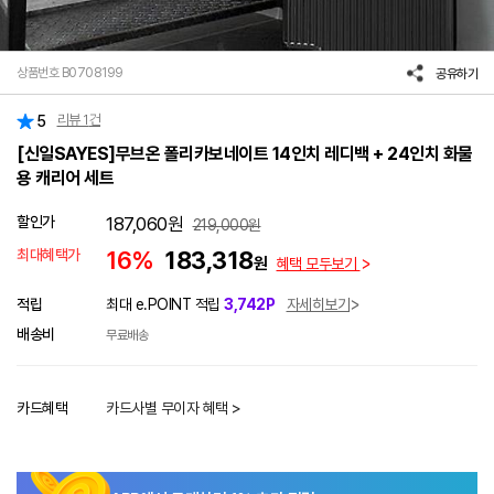
상품번호 B0708199
공유하기
리뷰
1
건
5
[신일SAYES]무브온 폴리카보네이트 14인치 레디백 + 24인치 화물
용 캐리어 세트
할인가
187,060
원
219,000
원
최대혜택가
16%
183,318
원
혜택 모두보기
적립
최대 e.POINT 적립
3,742P
자세히보기
배송비
무료배송
카드혜택
카드사별 무이자 혜택 >