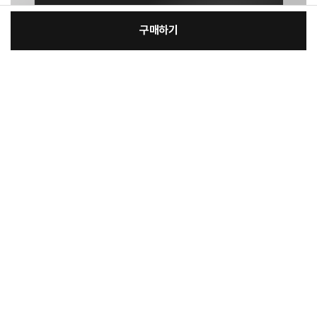
구매하기
[필수] 색상
장
총 상품 금액
187,060
원
바
바
구
로
니
구
매