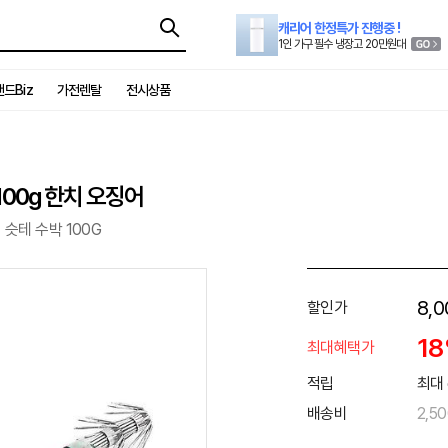
캐리어 한정특가 진행중 !
1인 가구 필수 냉장고 20만원대
드Biz
가전렌탈
전시상품
00g 한치 오징어
슷테 수박 100G
8,0
할인가
1
최대혜택가
적립
최대 
배송비
2,5