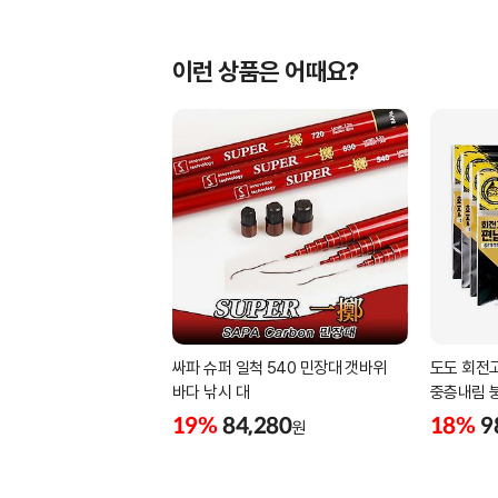
이런 상품은 어때요?
싸파 슈퍼 일척 540 민장대 갯바위
도도 회전
바다 낚시 대
중층내림 
19%
84,280
18%
9
원