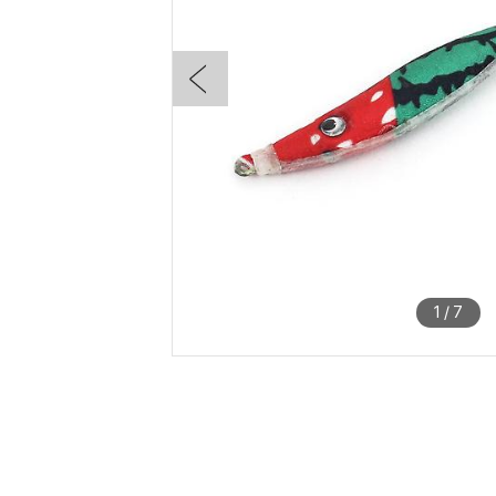
1
/
7