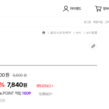
마이랜드
장바
로그인
회원가입
고
골프/스포츠/레저
낚시
낚시용품
00
원
9,600
원
8%
7,840
원
혜택 모두보기
e.POINT 적립
160P
자세히보기
00원