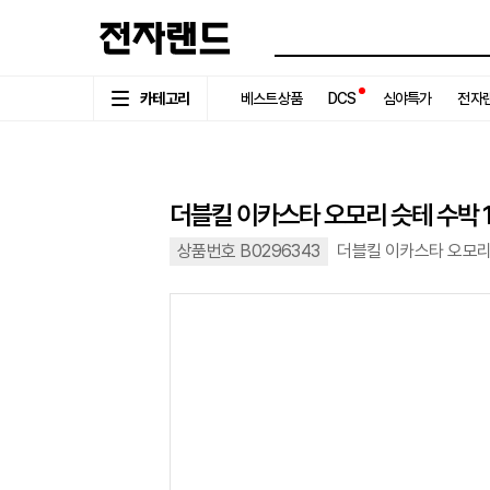
카테고리
베스트상품
DCS
심야특가
전자랜
더블킬 이카스타 오모리 슷테 수박 1
상품번호 B0296343
더블킬 이카스타 오모리 