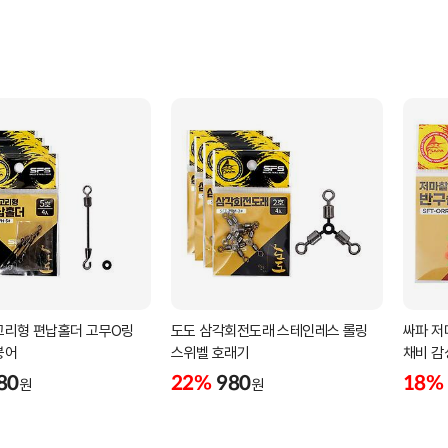
고리형 편납홀더 고무O링
도도 삼각회전도래 스테인레스 롤링
싸파 저
붕어
스위벨 호래기
채비 감
80
22%
980
18%
원
원