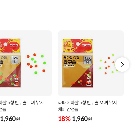
마찰 o형 반구슬 L 찌 낚시
싸파 저마찰 o형 반구슬 M 찌 낚시
싸파 
성돔
채비 감성돔
감성
1,960
18%
1,960
18
원
원