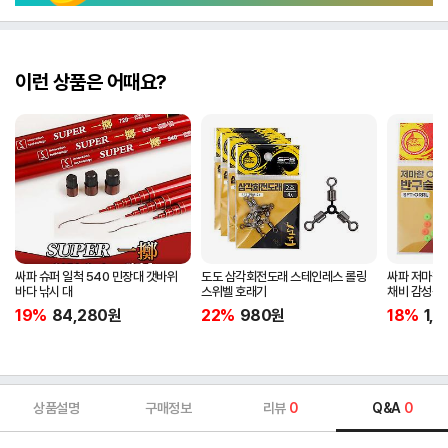
이런 상품은 어때요?
싸파 슈퍼 일척 540 민장대 갯바위
도도 삼각회전도래 스테인레스 롤링
싸파 저마찰 
바다 낚시 대
스위벨 호래기
채비 감성돔
19%
84,280
원
22%
980
원
18%
1,
상품설명
구매정보
리뷰
0
Q&A
0