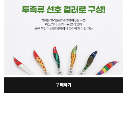
구매하기
[필수] 단품
장
총 상품 금액
5,000
원
바
바