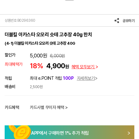
상품번호 B0296360
공유하기
더블킬 이카스타 오모리 슷테 고추장 40g 한치
(4-1) 더블킬 이카스타 오모리 슷테 고추장 40G
할인가
5,000
원
6,000
원
최대혜택가
18%
4,900
원
혜택 모두보기
적립
최대 e.POINT 적립
100P
자세히보기
배송비
2,500원
카드혜택
카드사별 무이자 혜택 >
APP에서 구매하면
1
% 추가 적립