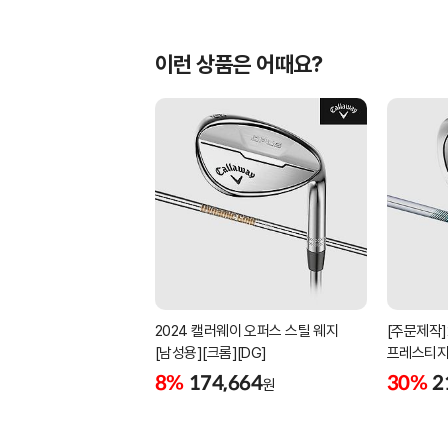
이런 상품은 어때요?
2024 캘러웨이 오퍼스 스틸 웨지
[주문제작]
[남성용][크롬][DG]
프레스티지
[남성용][4
8%
174,664
30%
2
원