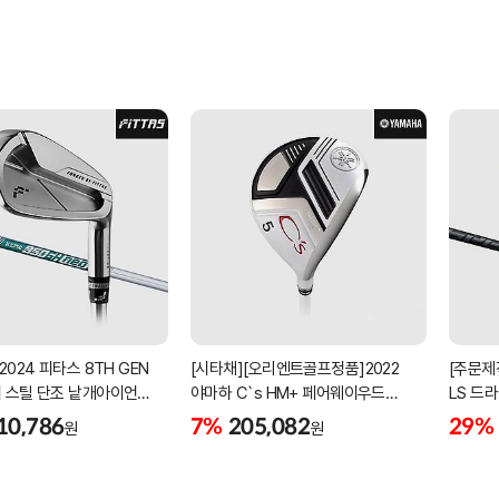
2024 피타스 8TH GEN
[시타채][오리엔트골프정품]2022
[주문제
 스틸 단조 낱개아이언
야마하 C`s HM+ 페어웨이우드
LS 드라
번][NSPRO950GH NEO]
[여성용][화이트][C`s HM+
BLACK
10,786
7%
205,082
29%
원
원
ORIGINAL]