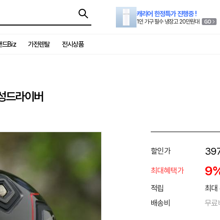
캐리어 한정특가 진행중 !
1인 가구 필수 냉장고 20만원대
드Biz
가전렌탈
전시상품
여성드라이버
397
할인가
9
최대혜택가
적립
최대 
배송비
무료