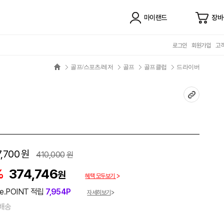
마이랜드
장바
로그인
회원가입
고
골프/스포츠/레저
골프
골프클럽
드라이버
,700
원
410,000
원
%
374,746
원
혜택 모두보기
e.POINT 적립
7,954P
자세히보기
배송