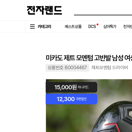
카테고리
베스트상품
DCS
심야특가
전자랜
미카도 제트 모멘텀 고반발 남성 
상품번호 B0004467
제트모멘텀 드라이버
15,000원
하나카드
12,300
쿠폰할인