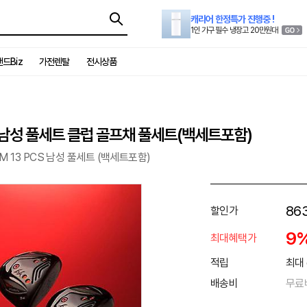
캐리어 한정특가 진행중 !
1인 가구 필수 냉장고 20만원대
드Biz
가전렌탈
전시상품
S 남성 풀세트 클럽 골프채 풀세트(백세트포함)
 13 PCS 남성 풀세트 (백세트포함)
86
할인가
9
최대혜택가
적립
최대 
배송비
무료