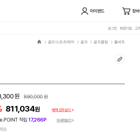
마이랜드
장바
로그인
회원가입
고
골프/스포츠/레저
골프
골프클럽
풀세트
3,300
원
890,000
원
%
811,034
원
혜택 모두보기
e.POINT 적립
17,266P
자세히보기
배송