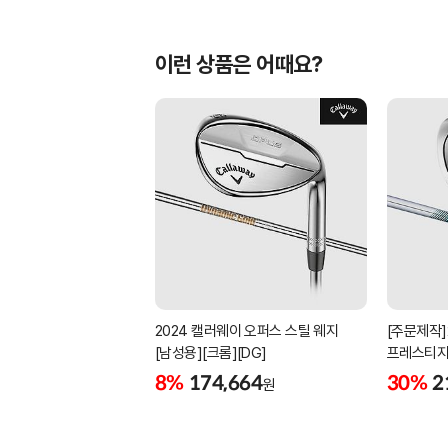
이런 상품은 어때요?
2024 캘러웨이 오퍼스 스틸 웨지
[주문제작]
[남성용][크롬][DG]
프레스티지
[남성용][4
8%
174,664
30%
2
원