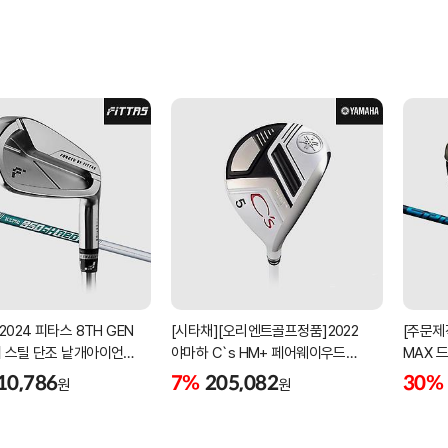
2024 피타스 8TH GEN
[시타채][오리엔트골프정품]2022
[주문제
 스틸 단조 낱개아이언
야마하 C`s HM+ 페어웨이우드
MAX 
번][NSPRO950GH NEO]
[여성용][화이트][C`s HM+
NX]
10,786
7%
205,082
30%
원
원
ORIGINAL]