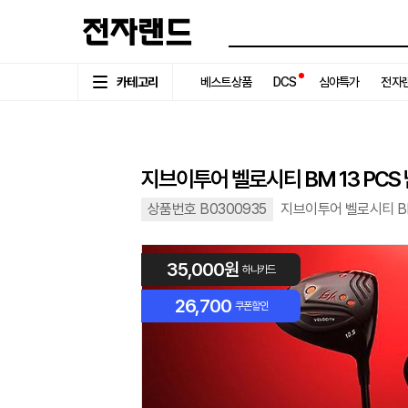
카테고리
베스트상품
DCS
심야특가
전자랜
지브이투어 벨로시티 BM 13 PC
상품번호 B0300935
지브이투어 벨로시티 BM
35,000원
하나카드
26,700
쿠폰할인