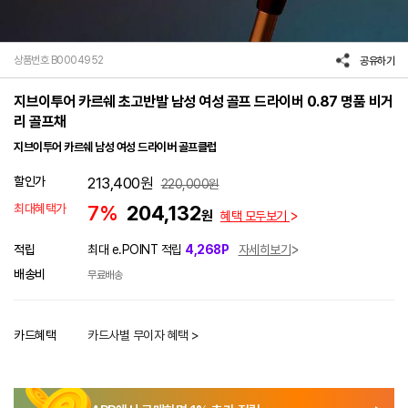
상품번호 B0004952
공유하기
지브이투어 카르쉐 초고반발 남성 여성 골프 드라이버 0.87 명품 비거
리 골프채
지브이투어 카르쉐 남성 여성 드라이버 골프클럽
할인가
213,400
원
220,000
원
최대혜택가
7%
204,132
원
혜택 모두보기
적립
최대 e.POINT 적립
4,268P
자세히보기
배송비
무료배송
카드혜택
카드사별 무이자 혜택 >