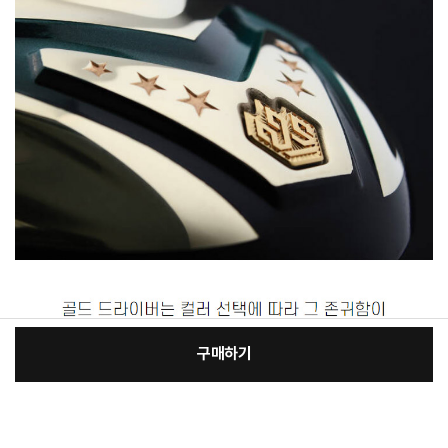
구매하기
[필수] 골프클럽구분
장
총 상품 금액
213,400
원