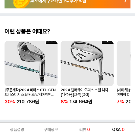
APP에서 구매하면
1
% 추가 적립
이런 상품은 어때요?
[주문제작]2024 피타스 8TH GEN
2024 캘러웨이 오퍼스 스틸 웨지
[시타채][오
프레스티지 스틸 단조 낱개아이언
[남성용][크롬][DG]
야마하 C`s
[남성용][4번][NSPRO950GH
[여성용][화이
30%
210,786
원
8%
174,664
원
7%
205
NEO]
ORIGINAL]
상품설명
구매정보
리뷰
0
Q&A
0