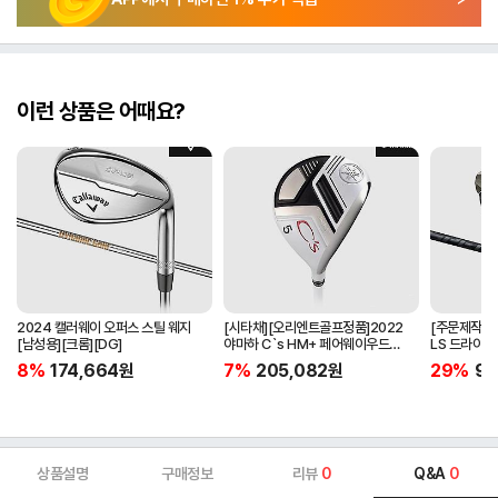
이런 상품은 어때요?
2024 캘러웨이 오퍼스 스틸 웨지
[시타채][오리엔트골프정품]2022
[주문제작]2
[남성용][크롬][DG]
야마하 C`s HM+ 페어웨이우드
LS 드라이버[
[여성용][화이트][C`s HM+
BLACK]
8%
174,664
원
7%
205,082
원
29%
97
ORIGINAL]
상품설명
구매정보
리뷰
0
Q&A
0