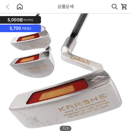
상품상세
5,000원
하나카드
5,730
쿠폰할인
1
/
3