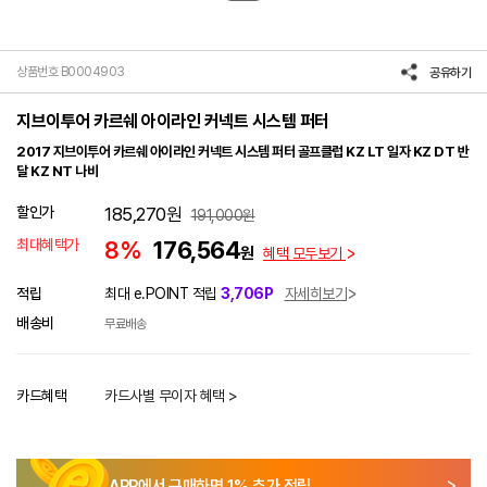
상품번호 B0004903
공유하기
지브이투어 카르쉐 아이라인 커넥트 시스템 퍼터
2017 지브이투어 카르쉐 아이라인 커넥트 시스템 퍼터 골프클럽 KZ LT 일자 KZ DT 반
달 KZ NT 나비
할인가
185,270
원
191,000
원
최대혜택가
8%
176,564
원
혜택 모두보기
적립
최대 e.POINT 적립
3,706P
자세히보기
배송비
무료배송
카드혜택
카드사별 무이자 혜택 >
APP에서 구매하면
1
% 추가 적립