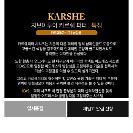
일시품절
재입고 알림 신청
:
본품
185,270원