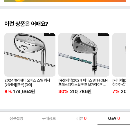
이런 상품은 어때요?
2024 캘러웨이 오퍼스 스틸 웨지
[주문제작]2024 피타스 8TH GEN
[시타채][오
[남성용][크롬][DG]
프레스티지 스틸 단조 낱개아이언
야마하 C`s
[남성용][4번][NSPRO950GH
[여성용][화이
8%
174,664
원
30%
210,786
원
7%
205
NEO]
ORIGINAL]
상품설명
구매정보
리뷰
0
Q&A
0