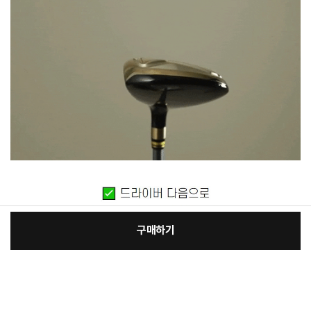
구매하기
[필수] 필수옵션
장
총 상품 금액
81,480
원
바