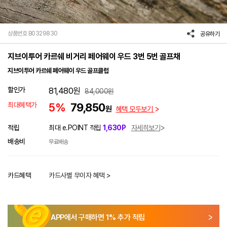
상품번호 B0329830
공유하기
지브이투어 카르쉐 비거리 페어웨이 우드 3번 5번 골프채
지브이투어 카르쉐 페어웨이 우드 골프클럽
할인가
81,480
원
84,000
원
최대혜택가
5%
79,850
원
혜택 모두보기
적립
최대 e.POINT 적립
1,630P
자세히보기
배송비
무료배송
카드혜택
카드사별 무이자 혜택 >
APP에서 구매하면
1
% 추가 적립